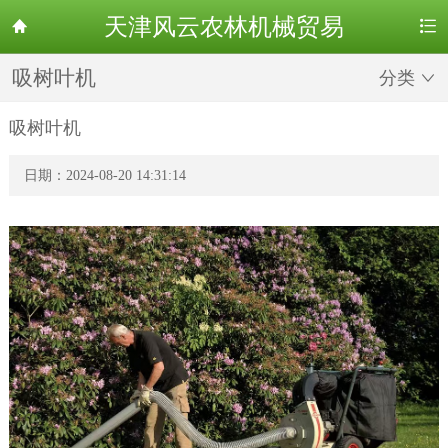
天津风云农林机械贸易


吸树叶机
分类

吸树叶机
日期：2024-08-20 14:31:14